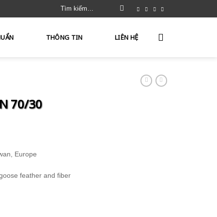
Tìm
kiếm:
HUẨN
THÔNG TIN
LIÊN HỆ
N 70/30
iwan, Europe
oose feather and fiber