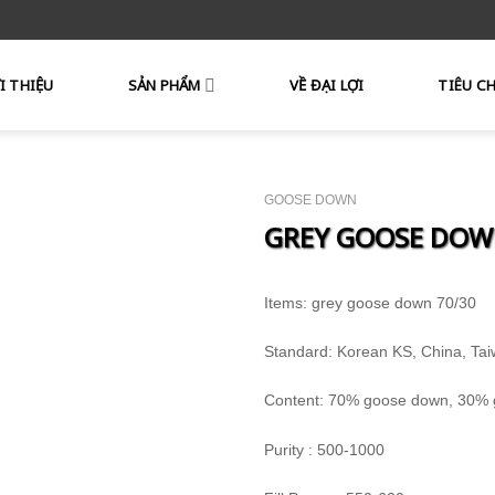
I THIỆU
SẢN PHẨM
VỀ ĐẠI LỢI
TIÊU C
GOOSE DOWN
GREY GOOSE DOW
Items: grey goose down 70/30
Standard: Korean KS, China, Ta
Content: 70% goose down, 30% g
Purity : 500-1000