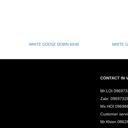
WHITE GOOSE DOWN 60/40
WHITE G
CONTACT IN 
Mr.LOI 096973
Zalo: 0969732
Ms.HOI 09698
Customer serv
Mr.Khien 0862