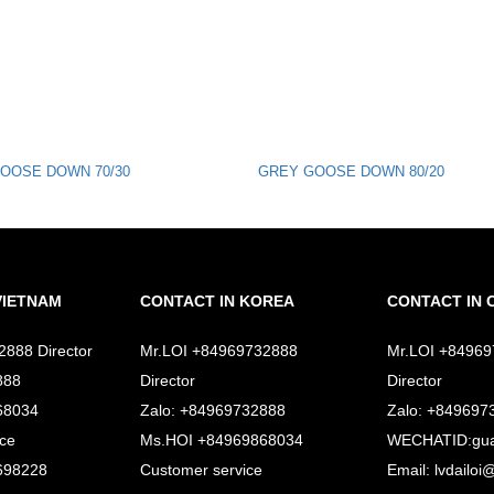
OOSE DOWN 70/30
GREY GOOSE DOWN 80/20
VIETNAM
CONTACT IN KOREA
CONTACT IN 
2888 Director
Mr.LOI +84969732888
Mr.LOI +8496
888
Director
Director
68034
Zalo: +84969732888
Zalo: +849697
ice
Ms.HOI +84969868034
WECHATID:gua
698228
Customer service
Email: lvdailo