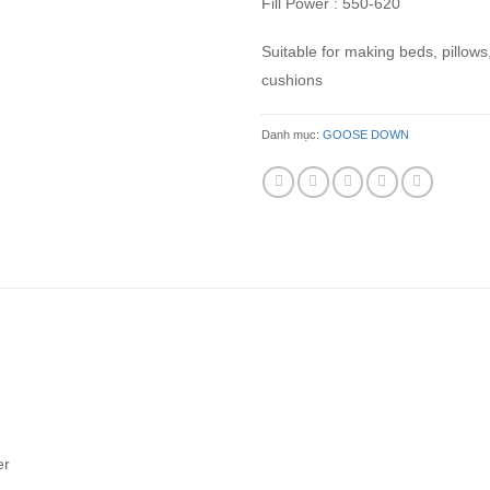
Fill Power : 550-620
Suitable for making beds, pillows
cushions
Danh mục:
GOOSE DOWN
er