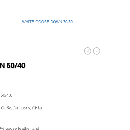
WHITE GOOSE DOWN 70/30
GREY GOOSE
N 60/40
60/40,
 Quốc, Đài Loan, Châu
% goose feather and